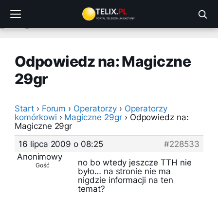
Przejdź
do
treści
Odpowiedz na: Magiczne
29gr
Start
›
Forum
›
Operatorzy
›
Operatorzy
komórkowi
›
Magiczne 29gr
›
Odpowiedz na:
Magiczne 29gr
16 lipca 2009 o 08:25
#228533
Anonimowy
no bo wtedy jeszcze TTH nie
Gość
było… na stronie nie ma
nigdzie informacji na ten
temat?