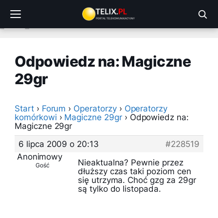
Przejdź
do
treści
Odpowiedz na: Magiczne
29gr
Start
›
Forum
›
Operatorzy
›
Operatorzy
komórkowi
›
Magiczne 29gr
›
Odpowiedz na:
Magiczne 29gr
6 lipca 2009 o 20:13
#228519
Anonimowy
Nieaktualna? Pewnie przez
Gość
dłuższy czas taki poziom cen
się utrzyma. Choć gzg za 29gr
są tylko do listopada.