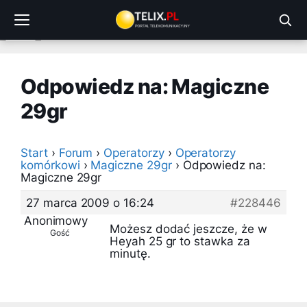
Przejdź
do
treści
Odpowiedz na: Magiczne
29gr
Start
›
Forum
›
Operatorzy
›
Operatorzy
komórkowi
›
Magiczne 29gr
›
Odpowiedz na:
Magiczne 29gr
27 marca 2009 o 16:24
#228446
Anonimowy
Możesz dodać jeszcze, że w
Gość
Heyah 25 gr to stawka za
minutę.