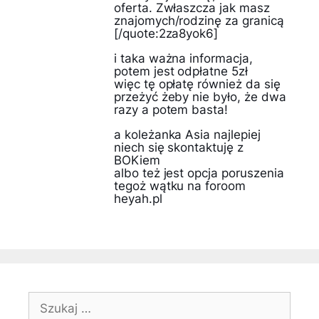
oferta. Zwłaszcza jak masz
znajomych/rodzinę za granicą
[/quote:2za8yok6]
i taka ważna informacja,
potem jest odpłatne 5zł
więc tę opłatę również da się
przeżyć żeby nie było, że dwa
razy a potem basta!
a koleżanka Asia najlepiej
niech się skontaktuję z
BOKiem
albo też jest opcja poruszenia
tegoż wątku na foroom
heyah.pl
Szukaj: