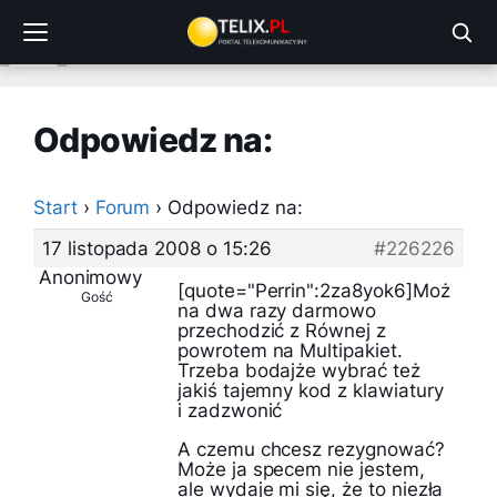
Przejdź
do
treści
Odpowiedz na:
Start
›
Forum
›
Odpowiedz na:
17 listopada 2008 o 15:26
#226226
Anonimowy
[quote="Perrin":2za8yok6]Moż
Gość
na dwa razy darmowo
przechodzić z Równej z
powrotem na Multipakiet.
Trzeba bodajże wybrać też
jakiś tajemny kod z klawiatury
i zadzwonić
A czemu chcesz rezygnować?
Może ja specem nie jestem,
ale wydaje mi się, że to niezła