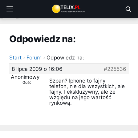
Przejdź
do
treści
Odpowiedz na:
Start
›
Forum
›
Odpowiedz na:
8 lipca 2009 o 16:06
#225536
Anonimowy
Szpan? Iphone to fajny
Gość
telefon, nie dla wszystkich, ale
fajny. I ekskluzywny, ale ze
względu na jego wartość
rynkową.