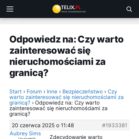
Przejdź
do
treści
Odpowiedz na: Czy warto
zainteresować się
nieruchomościami za
granicą?
Start
›
Forum
›
Inne
›
Bezpieczeństwo
›
Czy
warto zainteresować się nieruchomościami za
granicą?
›
Odpowiedz na: Czy warto
zainteresować się nieruchomościami za
granicą?
20 czerwca 2025 o 11:48
#1933381
Aubrey Sims
Zdecydowanie warto
Uczestnik