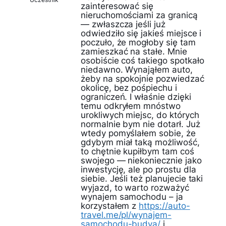
zainteresować się
nieruchomościami za granicą
— zwłaszcza jeśli już
odwiedziło się jakieś miejsce i
poczuło, że mogłoby się tam
zamieszkać na stałe. Mnie
osobiście coś takiego spotkało
niedawno. Wynająłem auto,
żeby na spokojnie pozwiedzać
okolicę, bez pośpiechu i
ograniczeń. I właśnie dzięki
temu odkryłem mnóstwo
urokliwych miejsc, do których
normalnie bym nie dotarł. Już
wtedy pomyślałem sobie, że
gdybym miał taką możliwość,
to chętnie kupiłbym tam coś
swojego — niekoniecznie jako
inwestycję, ale po prostu dla
siebie. Jeśli też planujecie taki
wyjazd, to warto rozważyć
wynajem samochodu – ja
korzystałem z
https://auto-
travel.me/pl/wynajem-
samochodu-budva/
i