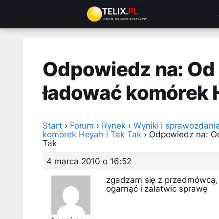
Przejdź
do
treści
Odpowiedz na: Od 
ładować komórek H
Start
›
Forum
›
Rynek
›
Wyniki i sprawozdani
komórek Heyah i Tak Tak
›
Odpowiedz na: Od
Tak
4 marca 2010 o 16:52
zgadzam się z przedmówcą, je
ogarnąć i zalatwic sprawę