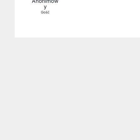
Anonimow
y
Gość