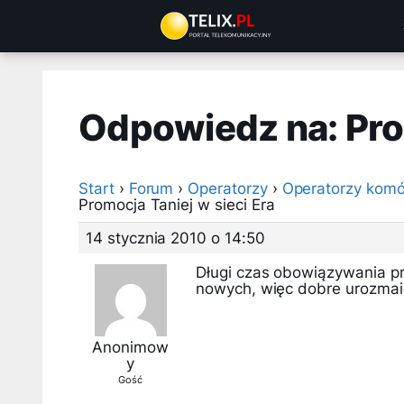
Przejdź
do
treści
Odpowiedz na: Prom
Start
›
Forum
›
Operatorzy
›
Operatorzy komó
Promocja Taniej w sieci Era
14 stycznia 2010 o 14:50
Długi czas obowiązywania pro
nowych, więc dobre urozmaic
Anonimow
y
Gość