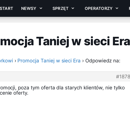
START
NEWSY
SPRZĘT
OPERATORZY
ocja Taniej w sieci Er
rkowi
›
Promocja Taniej w sieci Era
›
Odpowiedz na:
#187
mocji, poza tym oferta dla starych klientów, nie tylko
enie oferty.