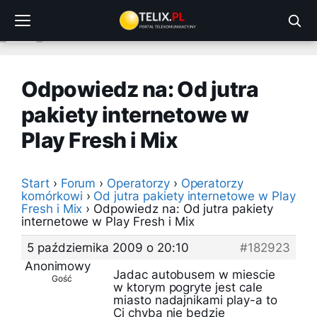
Przejdź
do
treści
Odpowiedz na: Od jutra
pakiety internetowe w
Play Fresh i Mix
Start
›
Forum
›
Operatorzy
›
Operatorzy
komórkowi
›
Od jutra pakiety internetowe w Play
Fresh i Mix
›
Odpowiedz na: Od jutra pakiety
internetowe w Play Fresh i Mix
5 października 2009 o 20:10
#182923
Anonimowy
Jadac autobusem w miescie
Gość
w ktorym pogryte jest cale
miasto nadajnikami play-a to
Ci chyba nie bedzie