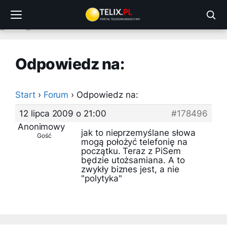
Przejdź
do
treści
Odpowiedz na:
Start
›
Forum
›
Odpowiedz na:
12 lipca 2009 o 21:00
#178496
Anonimowy
jak to nieprzemyślane słowa
Gość
mogą położyć telefonię na
początku. Teraz z PiSem
będzie utożsamiana. A to
zwykły biznes jest, a nie
"polytyka"