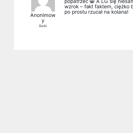
popatrzeć 😀 A LG się niesam
wzrok – fakt faktem, ciężko 
po prostu rzucał na kolana!
Anonimow
y
Gość