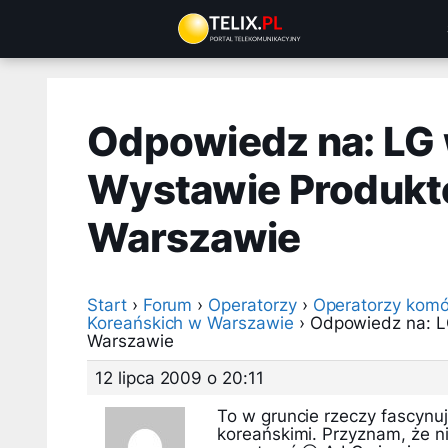
Przejdź
do
treści
Odpowiedz na: LG 
Wystawie Produkt
Warszawie
Start
›
Forum
›
Operatorzy
›
Operatorzy komó
Koreańskich w Warszawie
›
Odpowiedz na: L
Warszawie
12 lipca 2009 o 20:11
To w gruncie rzeczy fascynu
koreańskimi. Przyznam, że n