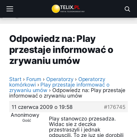
Przejdź
do
treści
Odpowiedz na: Play
przestaje informować o
zrywaniu umów
Start
›
Forum
›
Operatorzy
›
Operatorzy
komórkowi
›
Play przestaje informować o
zrywaniu umów
›
Odpowiedz na: Play przestaje
informować o zrywaniu umów
11 czerwca 2009 o 19:58
#176745
Anonimowy
Play stanowczo przesadza.
Gość
Widac sie z deczka
przestraszyli i jednak
odpuscili. To ze juz sie dorobili