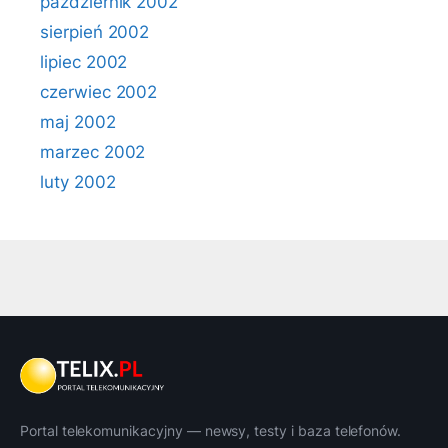
październik 2002
sierpień 2002
lipiec 2002
czerwiec 2002
maj 2002
marzec 2002
luty 2002
Portal telekomunikacyjny — newsy, testy i baza telefonów.