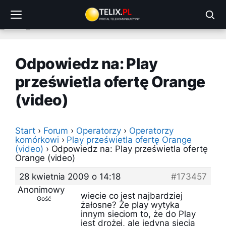
Przejdź
do
treści
Odpowiedz na: Play
prześwietla ofertę Orange
(video)
Start
›
Forum
›
Operatorzy
›
Operatorzy
komórkowi
›
Play prześwietla ofertę Orange
(video)
›
Odpowiedz na: Play prześwietla ofertę
Orange (video)
28 kwietnia 2009 o 14:18
#173457
Anonimowy
wiecie co jest najbardziej
Gość
żałosne? Że play wytyka
innym sieciom to, że do Play
jest drożej, ale jedyną siecią