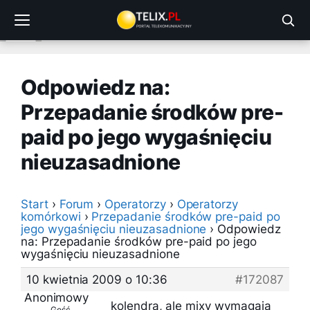
Przejdź
do
treści
Odpowiedz na:
Przepadanie środków pre-
paid po jego wygaśnięciu
nieuzasadnione
Start
›
Forum
›
Operatorzy
›
Operatorzy
komórkowi
›
Przepadanie środków pre-paid po
jego wygaśnięciu nieuzasadnione
›
Odpowiedz
na: Przepadanie środków pre-paid po jego
wygaśnięciu nieuzasadnione
10 kwietnia 2009 o 10:36
#172087
Anonimowy
kolendra, ale mixy wymagają
Gość