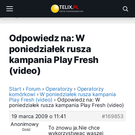
Przejdź
do
treści
Odpowiedz na: W
poniedziałek rusza
kampania Play Fresh
(video)
Start
›
Forum
›
Operatorzy
›
Operatorzy
komórkowi
›
W poniedziałek rusza kampania
Play Fresh (video)
›
Odpowiedz na: W
poniedziałek rusza kampania Play Fresh (video)
19 marca 2009 o 11:41
#169853
Anonimowy
To znowu ja.Nie chce
Gość
wykorzystywac waszej