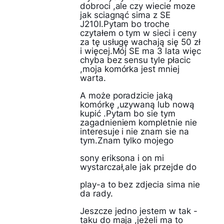
dobroci ,ale czy wiecie moze
jak sciagnąć sima z SE
J210I.Pytam bo troche
czytałem o tym w sieci i ceny
za tę usługę wachają się 50 zł
i więcej.Mój SE ma 3 lata więc
chyba bez sensu tyle płacic
,moja komórka jest mniej
warta.
A może poradzicie jaką
komórkę ,uzywaną lub nową
kupić .Pytam bo sie tym
zagadnieniem kompletnie nie
interesuje i nie znam sie na
tym.Znam tylko mojego
sony eriksona i on mi
wystarczał,ale jak przejde do
play-a to bez zdjecia sima nie
da rady.
Jeszcze jedno jestem w tak -
taku do maja ,jeżeli ma to