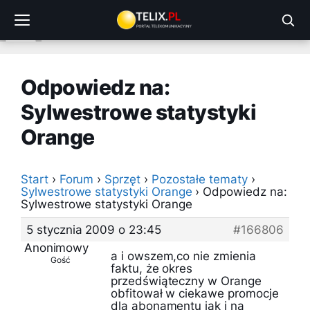
Przejdź
do
treści
Odpowiedz na:
Sylwestrowe statystyki
Orange
Start
›
Forum
›
Sprzęt
›
Pozostałe tematy
›
Sylwestrowe statystyki Orange
›
Odpowiedz na:
Sylwestrowe statystyki Orange
5 stycznia 2009 o 23:45
#166806
Anonimowy
a i owszem,co nie zmienia
Gość
faktu, że okres
przedświąteczny w Orange
obfitował w ciekawe promocje
dla abonamentu jak i na