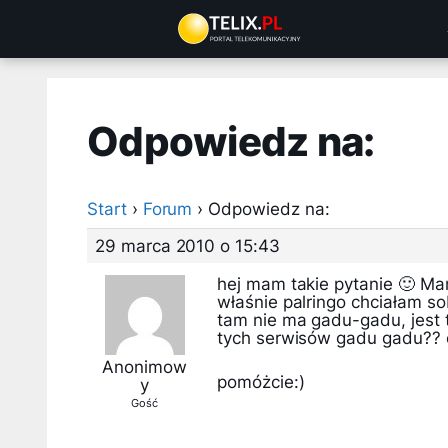
Przejdź
do
treści
Odpowiedz na:
Start
›
Forum
›
Odpowiedz na:
29 marca 2010 o 15:43
hej mam takie pytanie 🙂 M
właśnie palringo chciałam 
tam nie ma gadu-gadu, jest 
tych serwisów gadu gadu?? 
Anonimow
pomóżcie:)
y
Gość