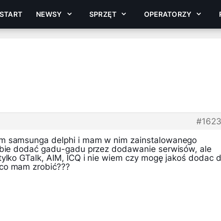
START
NEWSY
SPRZĘT
OPERATORZY
#162
am samsunga delphi i mam w nim zainstalowanego
sobie dodać gadu-gadu przez dodawanie serwisów, ale
tylko GTalk, AIM, ICQ i nie wiem czy mogę jakoś dodac 
co mam zrobić???