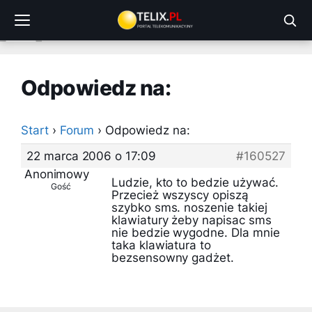
Przejdź
do
treści
Odpowiedz na:
Start
›
Forum
›
Odpowiedz na:
22 marca 2006 o 17:09
#160527
Anonimowy
Ludzie, kto to bedzie używać.
Gość
Przecież wszyscy opiszą
szybko sms. noszenie takiej
klawiatury żeby napisac sms
nie bedzie wygodne. Dla mnie
taka klawiatura to
bezsensowny gadżet.