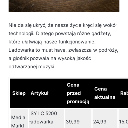
Nie da się ukryć, że nasze życie kręci się wokół
technologii. Dlatego powstają różne gadżety,
które ułatwiają nasze funkcjonowanie.
Ładowarka to must have, zwłaszcza w podróży,
a głośnik pozwala na wysoką jakość
odtwarzanej muzyki.
Cena
Cena
Sklep
Artykuł
przed
Ra
aktualna
promocją
ISY IIC 5200
Media
ładowarka
39,99
24,99
15,
Markt