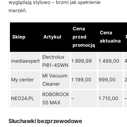
wyglądają stylowo – brzmi jak spełnienie
marzeń.
Cena
Cena
Sklep
Artykuł
przed
aktualna
promocją
Electrolux
mediaexpert
1 899,99
1 499,00
PI81-4SWN
MI Vacuum
My center
1 199,00
999,00
Cleaner
ROBOROCK
NEO24.PL
–
1 710,00
–
S5 MAX
Słuchawki bezprzewodowe