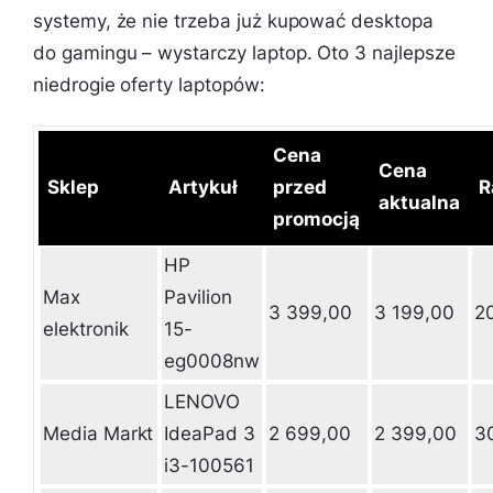
systemy, że nie trzeba już kupować desktopa
do gamingu – wystarczy laptop. Oto 3 najlepsze
niedrogie oferty laptopów:
Cena
Cena
Sklep
Artykuł
przed
R
aktualna
promocją
HP
Max
Pavilion
3 399,00
3 199,00
2
elektronik
15-
eg0008nw
LENOVO
Media Markt
IdeaPad 3
2 699,00
2 399,00
3
i3-100561