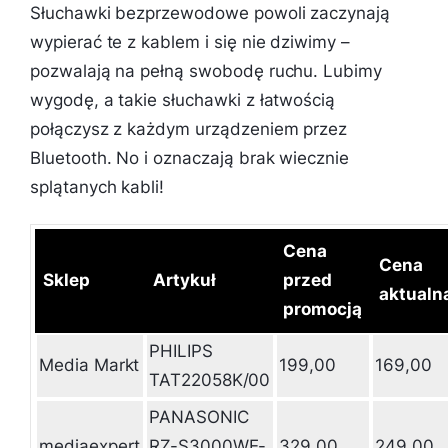
Słuchawki bezprzewodowe powoli zaczynają
wypierać te z kablem i się nie dziwimy –
pozwalają na pełną swobodę ruchu. Lubimy
wygodę, a takie słuchawki z łatwością
połączysz z każdym urządzeniem przez
Bluetooth. No i oznaczają brak wiecznie
splątanych kabli!
Cena
Cena
Sklep
Artykuł
przed
aktualn
promocją
PHILIPS
Media Markt
199,00
169,00
TAT22058K/00
PANASONIC
mediaexpert
RZ-S3000WE-
329,00
249,00