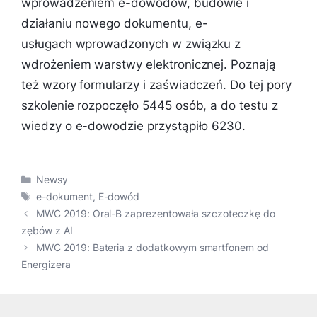
wprowadzeniem e-dowodów, budowie i
działaniu nowego dokumentu, e-
usługach wprowadzonych w związku z
wdrożeniem warstwy elektronicznej. Poznają
też wzory formularzy i zaświadczeń. Do tej pory
szkolenie rozpoczęło 5445 osób, a do testu z
wiedzy o e-dowodzie przystąpiło 6230.
Kategorie
Newsy
Tagi
e-dokument
,
E-dowód
MWC 2019: Oral-B zaprezentowała szczoteczkę do
zębów z AI
MWC 2019: Bateria z dodatkowym smartfonem od
Energizera