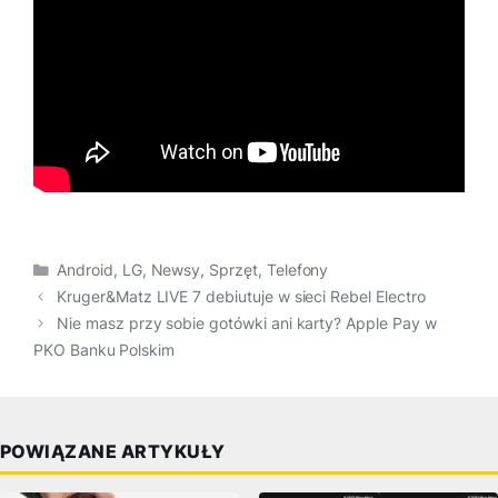
Kategorie
Android
,
LG
,
Newsy
,
Sprzęt
,
Telefony
Kruger&Matz LIVE 7 debiutuje w sieci Rebel Electro
Nie masz przy sobie gotówki ani karty? Apple Pay w
PKO Banku Polskim
POWIĄZANE ARTYKUŁY