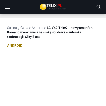
Przejdź
do
treści
Strona główna
»
Android
»
LG V40 ThinQ – nowy smartfon
Koreańczyków zrywa ze śliską obudową – autorska
technologia Silky Blast
ANDROID