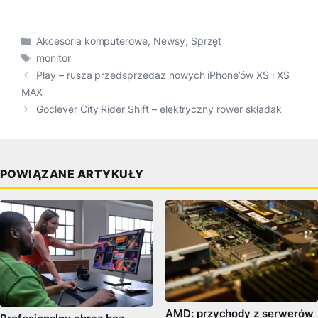
Kategorie
Akcesoria komputerowe
,
Newsy
,
Sprzęt
Tagi
monitor
Play – rusza przedsprzedaż nowych iPhone’ów XS i XS
MAX
Goclever City Rider Shift – elektryczny rower składak
POWIĄZANE ARTYKUŁY
AMD: przychody z serwerów