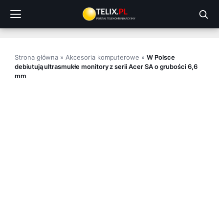
Przejdź
do
treści
Strona główna
»
Akcesoria komputerowe
»
W Polsce
debiutują ultrasmukłe monitory z serii Acer SA o grubości 6,6
mm