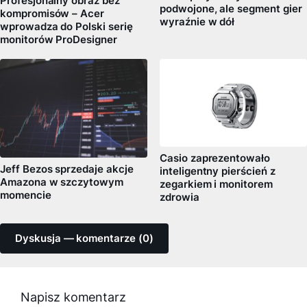
Profesjonalny obraz bez
podwojone, ale segment gier
kompromisów – Acer
wyraźnie w dół
wprowadza do Polski serię
monitorów ProDesigner
Casio zaprezentowało
Jeff Bezos sprzedaje akcje
inteligentny pierścień z
Amazona w szczytowym
zegarkiem i monitorem
momencie
zdrowia
Dyskusja — komentarze (0)
Napisz komentarz