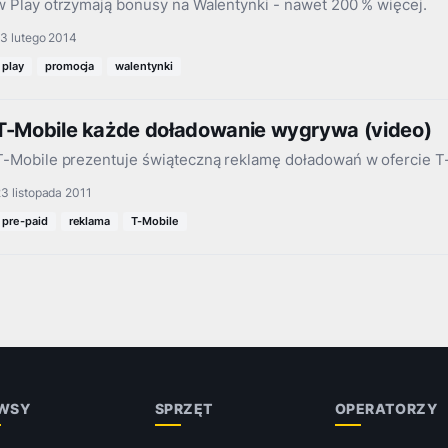
w Play otrzymają bonusy na Walentynki - nawet 200 % więcej.
3 lutego 2014
play
promocja
walentynki
T-Mobile każde doładowanie wygrywa (video)
T-Mobile prezentuje świąteczną reklamę doładowań w ofercie T-
3 listopada 2011
pre-paid
reklama
T-Mobile
WSY
SPRZĘT
OPERATORZY