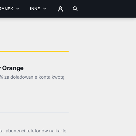
RYNEK
INNE
ZALOGUJ
w Orange
% za doładowanie konta kwotą
a, abonenci telefonów na kartę