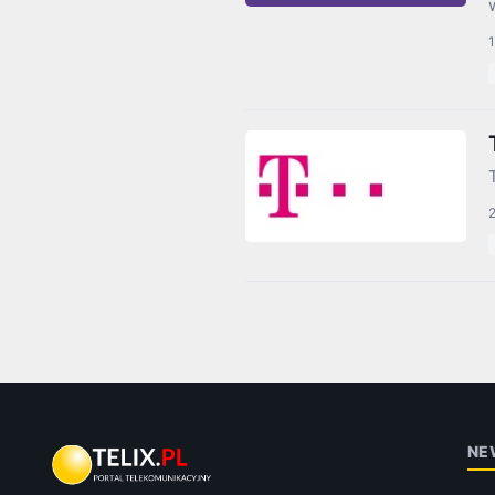
1
2
NE