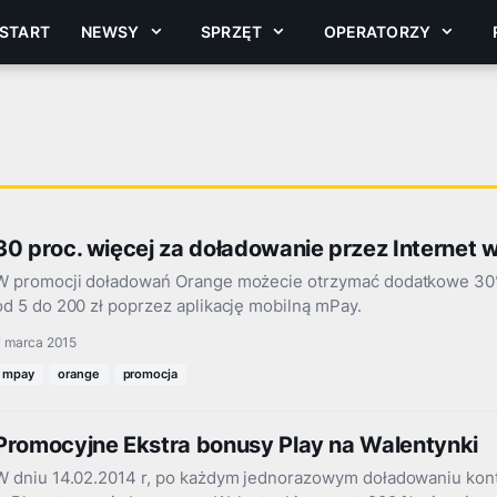
START
NEWSY
SPRZĘT
OPERATORZY
30 proc. więcej za doładowanie przez Internet 
W promocji doładowań Orange możecie otrzymać dodatkowe 30
od 5 do 200 zł poprzez aplikację mobilną mPay.
7 marca 2015
mpay
orange
promocja
Promocyjne Ekstra bonusy Play na Walentynki
W dniu 14.02.2014 r, po każdym jednorazowym doładowaniu kont