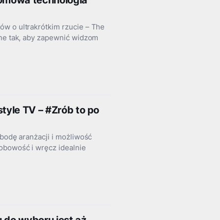
łomowa technologia
ów o ultrakrótkim rzucie – The
ane tak, aby zapewnić widzom
tyle TV – #Zrób to po
obodę aranżacji i możliwość
obowość i wręcz idealnie