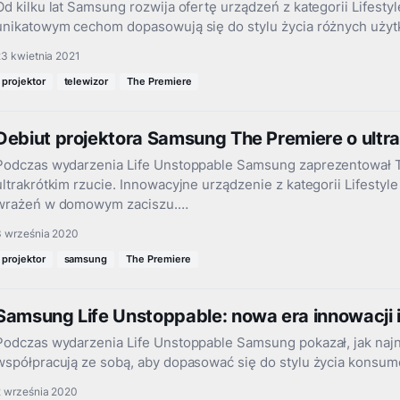
Od kilku lat Samsung rozwija ofertę urządzeń z kategorii Lifestyl
unikatowym cechom dopasowują się do stylu życia różnych uży
23 kwietnia 2021
projektor
telewizor
The Premiere
Debiut projektora Samsung The Premiere o ultra
Podczas wydarzenia Life Unstoppable Samsung zaprezentował T
ultrakrótkim rzucie. Innowacyjne urządzenie z kategorii Lifesty
wrażeń w domowym zaciszu.…
3 września 2020
projektor
samsung
The Premiere
Samsung Life Unstoppable: nowa era innowacji 
Podczas wydarzenia Life Unstoppable Samsung pokazał, jak naj
współpracują ze sobą, aby dopasować się do stylu życia konsum
2 września 2020