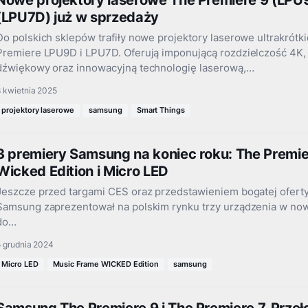
Nowe projektory laserowe The Premiere 9 (LPU9
(LPU7D) już w sprzedaży
Do polskich sklepów trafiły nowe projektory laserowe ultrakrót
Premiere LPU9D i LPU7D. Oferują imponującą rozdzielczość 4
dźwiękowy oraz innowacyjną technologię laserową,…
 kwietnia 2025
projektory laserowe
samsung
Smart Things
3 premiery Samsung na koniec roku: The Premie
Wicked Edition i Micro LED
Jeszcze przed targami CES oraz przedstawieniem bogatej oferty
Samsung zaprezentował na polskim rynku trzy urządzenia w now
do…
5 grudnia 2024
Micro LED
Music Frame WICKED Edition
samsung