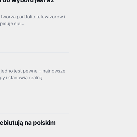
u do wyboru jest aż
tworzą portfolio telewizorów i
pisuje się…
e jedno jest pewne – najnowsze
py i stanowią realną
debiutują na polskim