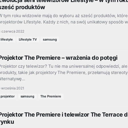
Ewolucja serii telewizorów Lifestyle – w tym rok
sześć produktów
W tym roku widzowie mają do wyboru aż sześć produktów, które 
projektorów Lifestyle. Każdy z nich, na swój unikatowy sposób w
3 czerwca 2022
lifestyle
Lifestyle TV
samsung
Projektor The Premiere – wrażenia do potęgi
Projektor czy telewizor? Tu nie ma uniwersalnej odpowiedzi, al
produkty, takie jak projektory The Premiere, przełamują stereoty
alternatywę…
6 września 2021
projektor
samsung
The Premiere
Projektor The Premiere i telewizor The Terrace 
rynku