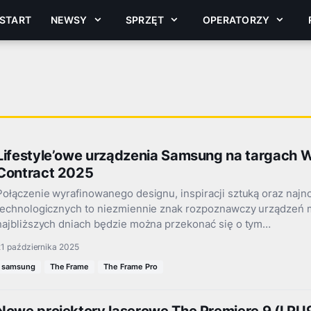
START
NEWSY
SPRZĘT
OPERATORZY
Lifestyle’owe urządzenia Samsung na targach
Contract 2025
Połączenie wyrafinowanego designu, inspiracji sztuką oraz naj
technologicznych to niezmiennie znak rozpoznawczy urządzeń 
najbliższych dniach będzie można przekonać się o tym…
1 października 2025
samsung
The Frame
The Frame Pro