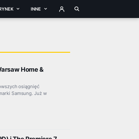
RYNEK
INNE
ZALOGUJ
 Warsaw Home &
nowszych osiągnięć
marki Samsung. Już w