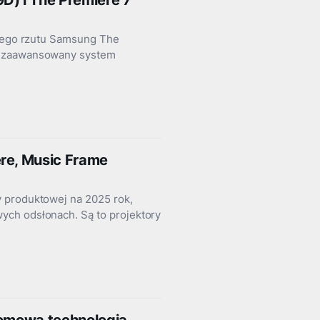
D) i The Premiere 7
kiego rzutu Samsung The
K, zaawansowany system
re, Music Frame
 produktowej na 2025 rok,
ych odsłonach. Są to projektory