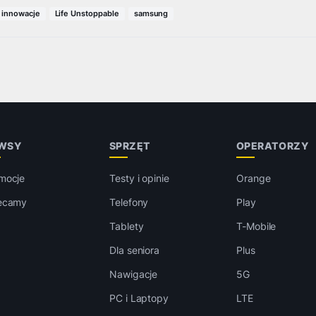
innowacje
Life Unstoppable
samsung
WSY
SPRZĘT
OPERATORZY
mocje
Testy i opinie
Orange
ecamy
Telefony
Play
Tablety
T-Mobile
Dla seniora
Plus
Nawigacje
5G
PC i Laptopy
LTE