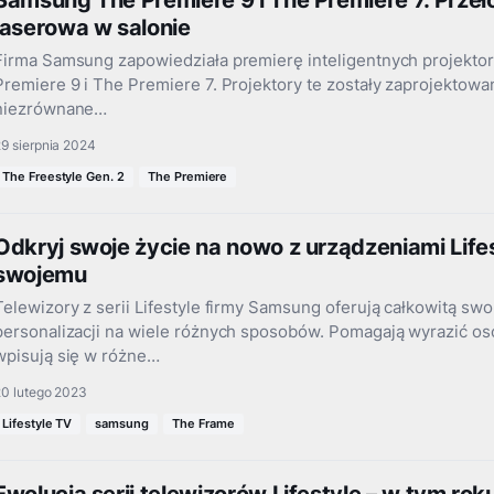
Samsung The Premiere 9 i The Premiere 7. Prze
laserowa w salonie
Firma Samsung zapowiedziała premierę inteligentnych projektor
Premiere 9 i The Premiere 7. Projektory te zostały zaprojektow
niezrównane…
9 sierpnia 2024
The Freestyle Gen. 2
The Premiere
Odkryj swoje życie na nowo z urządzeniami Lifes
swojemu
Telewizory z serii Lifestyle firmy Samsung oferują całkowitą sw
personalizacji na wiele różnych sposobów. Pomagają wyrazić os
wpisują się w różne…
20 lutego 2023
Lifestyle TV
samsung
The Frame