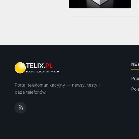
NE
Pro
Portal telekomunikacyjny — newsy, testy i
Pol
baza telefonów.