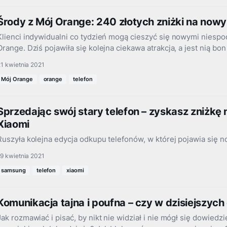
Środy z Mój Orange: 240 złotych zniżki na nowy
Klienci indywidualni co tydzień mogą cieszyć się nowymi niesp
Orange. Dziś pojawiła się kolejna ciekawa atrakcja, a jest nią bo
1 kwietnia 2021
Mój Orange
orange
telefon
Sprzedając swój stary telefon – zyskasz zniżk
Xiaomi
Ruszyła kolejna edycja odkupu telefonów, w której pojawia się n
9 kwietnia 2021
samsung
telefon
xiaomi
Komunikacja tajna i poufna – czy w dzisiejszyc
Jak rozmawiać i pisać, by nikt nie widział i nie mógł się dowiedz