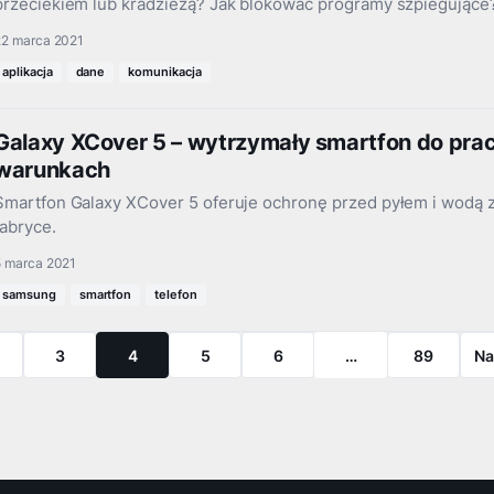
przeciekiem lub kradzieżą? Jak blokować programy szpiegujące
22 marca 2021
aplikacja
dane
komunikacja
Galaxy XCover 5 – wytrzymały smartfon do pr
warunkach
Smartfon Galaxy XCover 5 oferuje ochronę przed pyłem i wodą z
fabryce.
5 marca 2021
samsung
smartfon
telefon
3
4
5
6
…
89
Na