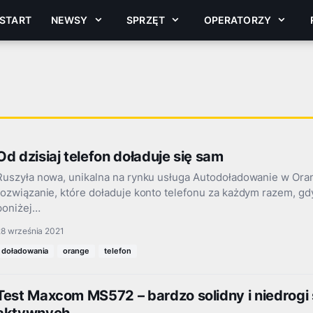
START
NEWSY
SPRZĘT
OPERATORZY
Od dzisiaj telefon doładuje się sam
Ruszyła nowa, unikalna na rynku usługa Autodoładowanie w Ora
rozwiązanie, które doładuje konto telefonu za każdym razem, g
poniżej…
28 września 2021
doładowania
orange
telefon
Test Maxcom MS572 – bardzo solidny i niedrogi