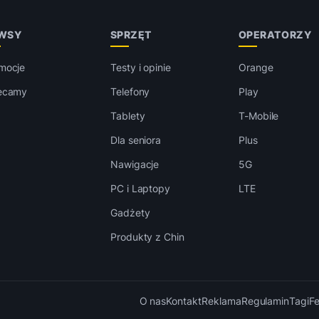
WSY
SPRZĘT
OPERATORZY
mocje
Testy i opinie
Orange
ecamy
Telefony
Play
Tablety
T-Mobile
Dla seniora
Plus
Nawigacje
5G
PC i Laptopy
LTE
Gadżety
Produkty z Chin
O nas
Kontakt
Reklama
Regulamin
Tagi
F