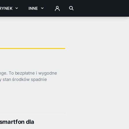
RYNEK
INNE
ZALOGUJ
nge. To bezpłatne i wygodne
dy stan środków spadnie
 smartfon dla