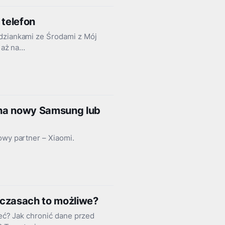
 telefon
odziankami ze Środami z Mój
n aż na…
ę na nowy Samsung lub
owy partner – Xiaomi.
h czasach to możliwe?
ieć? Jak chronić dane przed