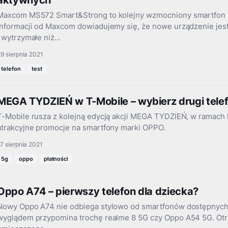
aktywnych
Maxcom MS572 Smart&Strong to kolejny wzmocniony smartfon w 
informacji od Maxcom dowiadujemy się, że nowe urządzenie jest
i wytrzymałe niż…
9 sierpnia 2021
telefon
test
MEGA TYDZIEŃ w T-Mobile – wybierz drugi tele
T-Mobile rusza z kolejną edycją akcji MEGA TYDZIEŃ, w ramach 
atrakcyjne promocje na smartfony marki OPPO.
7 sierpnia 2021
5g
oppo
płatności
Oppo A74 – pierwszy telefon dla dziecka?
Nowy Oppo A74 nie odbiega stylowo od smartfonów dostępnych 
wyglądem przypomina trochę realme 8 5G czy Oppo A54 5G. Ot