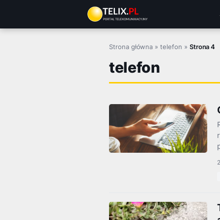
Przejdź
do
treści
Strona główna
»
telefon
»
Strona 4
telefon