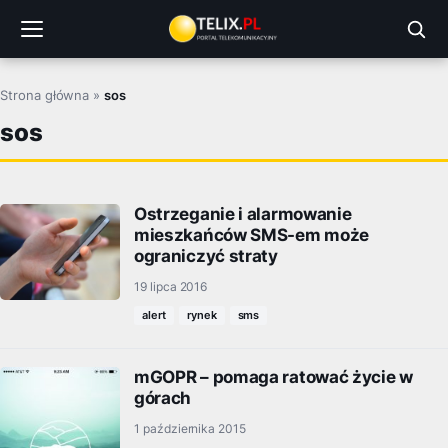
Przejdź
do
treści
Strona główna
»
sos
sos
Ostrzeganie i alarmowanie
mieszkańców SMS-em może
ograniczyć straty
19 lipca 2016
alert
rynek
sms
mGOPR – pomaga ratować życie w
górach
1 października 2015