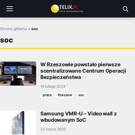
Przejdź
do
treści
Strona główna
»
soc
soc
W Rzeszowie powstało pierwsze
scentralizowane Centrum Operacji
Bezpieczeństwa
16 lutego 2024
praca
Rzeszów
soc
Samsung VMR-U – Video wall z
wbudowanym SoC
23 marca 2020