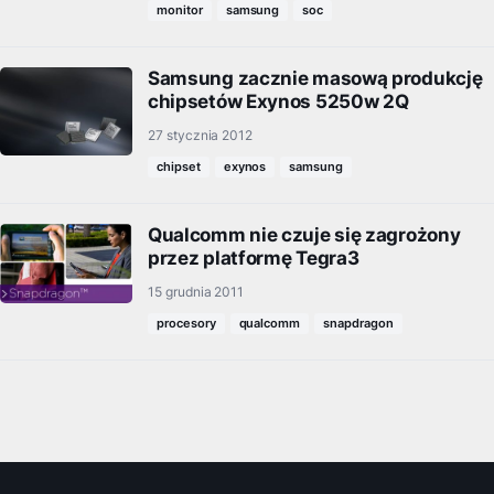
monitor
samsung
soc
Samsung zacznie masową produkcję
chipsetów Exynos 5250w 2Q
27 stycznia 2012
chipset
exynos
samsung
Qualcomm nie czuje się zagrożony
przez platformę Tegra3
15 grudnia 2011
procesory
qualcomm
snapdragon