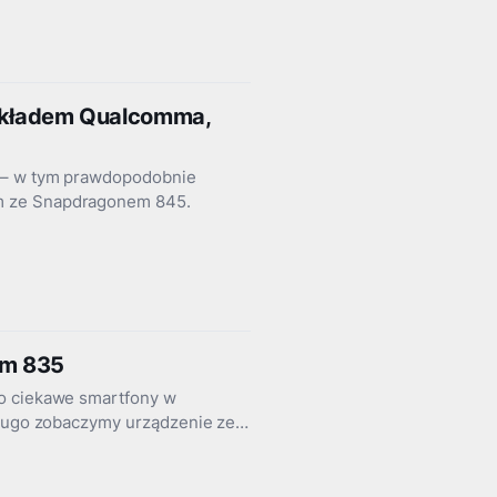
układem Qualcomma,
u – w tym prawdopodobnie
m ze Snapdragonem 845.
em 835
zo ciekawe smartfony w
edługo zobaczymy urządzenie ze…