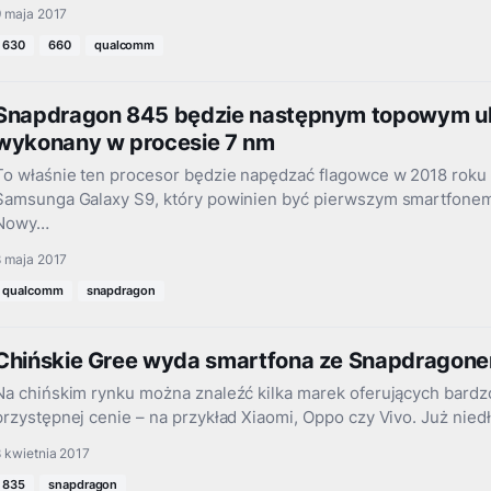
9 maja 2017
630
660
qualcomm
Snapdragon 845 będzie następnym topowym 
wykonany w procesie 7 nm
To właśnie ten procesor będzie napędzać flagowce w 2018 rok
Samsunga Galaxy S9, który powinien być pierwszym smartfone
Nowy…
8 maja 2017
qualcomm
snapdragon
Chińskie Gree wyda smartfona ze Snapdragon
Na chińskim rynku można znaleźć kilka marek oferujących bard
przystępnej cenie – na przykład Xiaomi, Oppo czy Vivo. Już ni
 kwietnia 2017
835
snapdragon