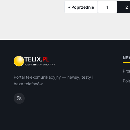
« Poprzednie
1
2
NE
Pro
Portal telekomunikacyjny — newsy, testy i
Pol
baza telefonów.