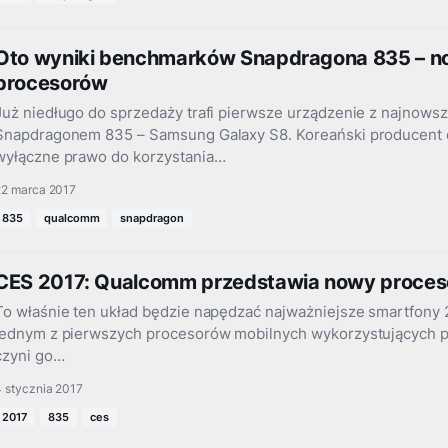
Oto wyniki benchmarków Snapdragona 835 – n
procesorów
Już niedługo do sprzedaży trafi pierwsze urządzenie z najno
Snapdragonem 835 – Samsung Galaxy S8. Koreański producent e
wyłączne prawo do korzystania…
22 marca 2017
835
qualcomm
snapdragon
CES 2017: Qualcomm przedstawia nowy proces
To właśnie ten układ będzie napędzać najważniejsze smartfony 
jednym z pierwszych procesorów mobilnych wykorzystujących p
czyni go…
 stycznia 2017
2017
835
ces