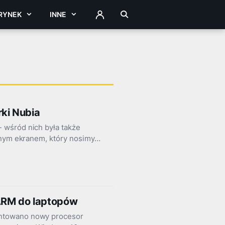
RYNEK
INNE
ZALOGUJ
ki Nubia
 wśród nich była także
ionym ekranem, który nosimy…
ARM do laptopów
entowano nowy procesor