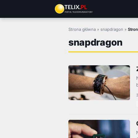
Przejdź
do
treści
Strona główna
»
snapdragon
»
Stron
snapdragon
3