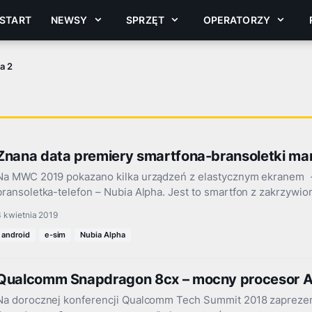
START
NEWSY
SPRZĘT
OPERATORZY
a 2
Znana data premiery smartfona-bransoletki mar
Na MWC 2019 pokazano kilka urządzeń z elastycznym ekranem -
bransoletka-telefon – Nubia Alpha. Jest to smartfon z zakrzyw
 kwietnia 2019
android
e-sim
Nubia Alpha
Qualcomm Snapdragon 8cx – mocny procesor 
Na dorocznej konferencji Qualcomm Tech Summit 2018 zaprez