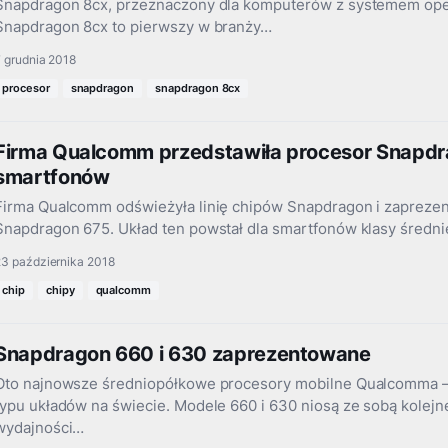
Snapdragon 8cx, przeznaczony dla komputerów z systemem op
Snapdragon 8cx to pierwszy w branży…
 grudnia 2018
procesor
snapdragon
snapdragon 8cx
Firma Qualcomm przedstawiła procesor Snapdr
smartfonów
Firma Qualcomm odświeżyła linię chipów Snapdragon i zapreze
Snapdragon 675. Układ ten powstał dla smartfonów klasy średni
23 października 2018
chip
chipy
qualcomm
Snapdragon 660 i 630 zaprezentowane
Oto najnowsze średniopółkowe procesory mobilne Qualcomma –
typu układów na świecie. Modele 660 i 630 niosą ze sobą kolejn
wydajności…