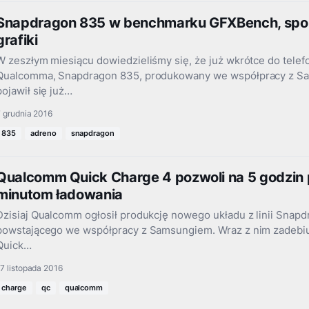
Snapdragon 835 w benchmarku GFXBench, spo
grafiki
W zeszłym miesiącu dowiedzieliśmy się, że już wkrótce do telef
Qualcomma, Snapdragon 835, produkowany we współpracy z Sa
pojawił się już…
 grudnia 2016
835
adreno
snapdragon
Qualcomm Quick Charge 4 pozwoli na 5 godzin pr
minutom ładowania
Dzisiaj Qualcomm ogłosił produkcję nowego układu z linii Snapd
powstającego we współpracy z Samsungiem. Wraz z nim zadebiu
Quick…
7 listopada 2016
charge
qc
qualcomm