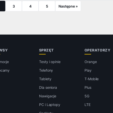
3
4
5
Następne »
WSY
SPRZĘT
OPERATORZY
mocje
Testy i opinie
Orange
ecamy
Telefony
Play
Tablety
T-Mobile
Dla seniora
Plus
Nawigacje
5G
PC i Laptopy
LTE