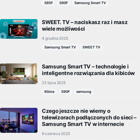
S85F
S90F
Samsung Smart TV
SWEET. TV – naciskasz raz i masz
wiele możliwości
4 grudnia 2025
Samsung Smart TV
SWEET TV
Samsung Smart TV – technologie i
inteligentne rozwiązania dla kibiców
23 lipca 2025
Kibice
S90F
samsung
Czego jeszcze nie wiemy o
telewizorach podłączonych do sieci –
Samsung Smart TV w internecie
9 czerwca 2025