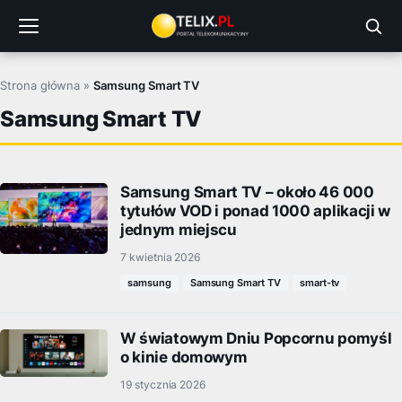
Przejdź
do
treści
Strona główna
»
Samsung Smart TV
Samsung Smart TV
Samsung Smart TV – około 46 000
tytułów VOD i ponad 1000 aplikacji w
jednym miejscu
7 kwietnia 2026
samsung
Samsung Smart TV
smart-tv
W światowym Dniu Popcornu pomyśl
o kinie domowym
19 stycznia 2026