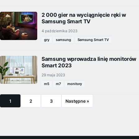
2 000 gier na wyciągnięcie ręki w
Samsung Smart TV
4 października 2023
gry
samsung
Samsung Smart TV
Samsung wprowadza linię monitorów
Smart 2023
29 maja 2023
m5
m7
monitory
1
2
3
Następne »