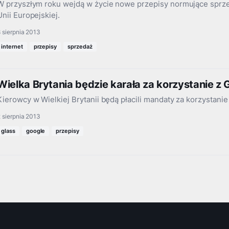
W przyszłym roku wejdą w życie nowe przepisy normujące sprze
Unii Europejskiej.
 sierpnia 2013
internet
przepisy
sprzedaż
Wielka Brytania będzie karała za korzystanie z 
Kierowcy w Wielkiej Brytanii będą płacili mandaty za korzystani
 sierpnia 2013
glass
google
przepisy