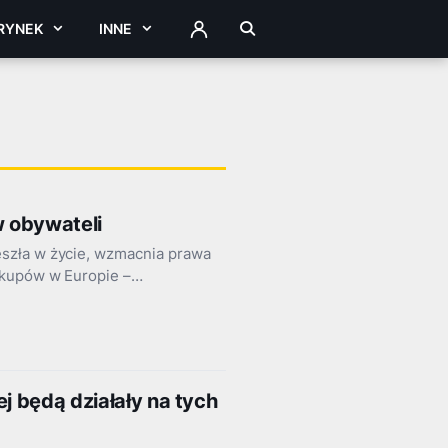
RYNEK
INNE
ZALOGUJ
 obywateli
szła w życie, wzmacnia prawa
zakupów w Europie –…
j będą działały na tych