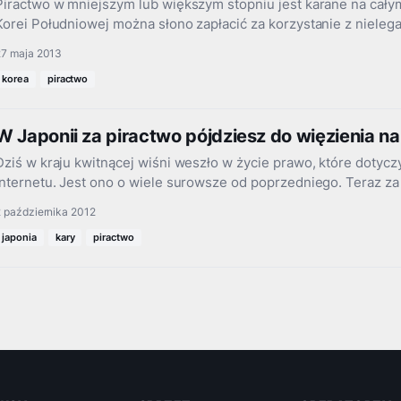
Piractwo w mniejszym lub większym stopniu jest karane na całym
Korei Południowej można słono zapłacić za korzystanie z niele
27 maja 2013
korea
piractwo
W Japonii za piractwo pójdziesz do więzienia na 
Dziś w kraju kwitnącej wiśni weszło w życie prawo, które dotyczy
Internetu. Jest ono o wiele surowsze od poprzedniego. Teraz z
 października 2012
japonia
kary
piractwo