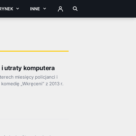
RYNEK
INNE
ZALOGUJ
i i utraty komputera
erech miesięcy policjanci i
 komedię „Wkręceni” z 2013 r.