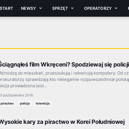
START
NEWSY
SPRZĘT
OPERATORZY
Ściągnąłeś film Wkręceni? Spodziewaj się policj
Wchodzą do mieszkań, przeszukują i rekwirują komputery. Od czt
prokuratorzy sprawdzają kto nielegalnie rozpowszechniał polską
Akcja prowadzona jest…
5 października 2016
piractwo
policja
telewizja
Wysokie kary za piractwo w Korei Południowej