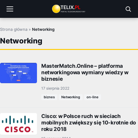
Przejdź
do
treści
Strona główna
»
Networking
Networking
MasterMatch.Online – platforma
networkingowa wymiany wiedzy w
biznesie
17 sierpnia 2022
biznes
Networking
on-line
Cisco: w Polsce ruch w sieciach
mobilnych zwiększy się 10-krotnie do
roku 2018