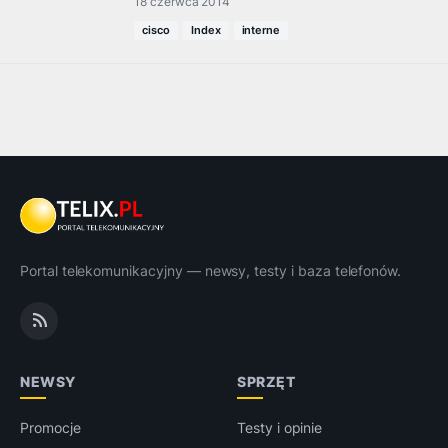
18 czerwca 2014
cisco
Index
interne
Portal telekomunikacyjny — newsy, testy i baza telefonów.
NEWSY
SPRZĘT
Promocje
Testy i opinie