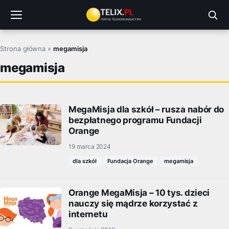
Przejdź
do
treści
Strona główna
»
megamisja
megamisja
MegaMisja dla szkół – rusza nabór do
bezpłatnego programu Fundacji
Orange
19 marca 2024
dla szkół
Fundacja Orange
megamisja
Orange MegaMisja – 10 tys. dzieci
nauczy się mądrze korzystać z
internetu