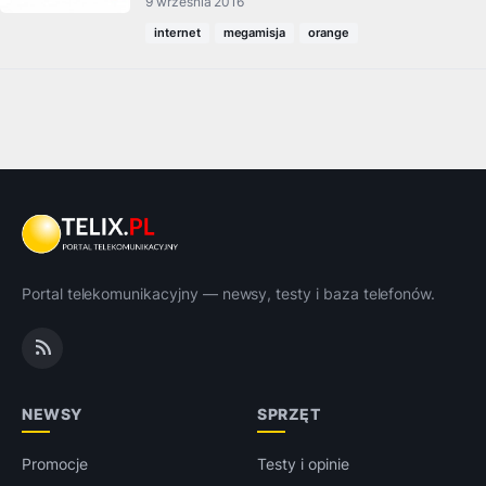
9 września 2016
internet
megamisja
orange
Portal telekomunikacyjny — newsy, testy i baza telefonów.
NEWSY
SPRZĘT
Promocje
Testy i opinie