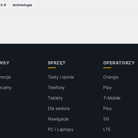
li-fi
technologia
WSY
SPRZĘT
OPERATORZY
mocje
Testy i opinie
Orange
ecamy
Telefony
Play
Tablety
T-Mobile
Dla seniora
Plus
Nawigacje
5G
PC i Laptopy
LTE