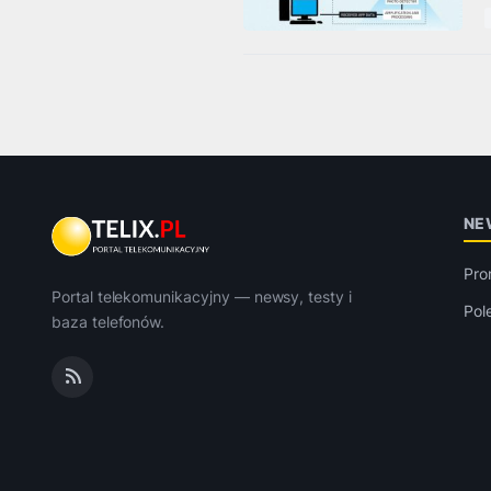
NE
Pro
Portal telekomunikacyjny — newsy, testy i
Pol
baza telefonów.