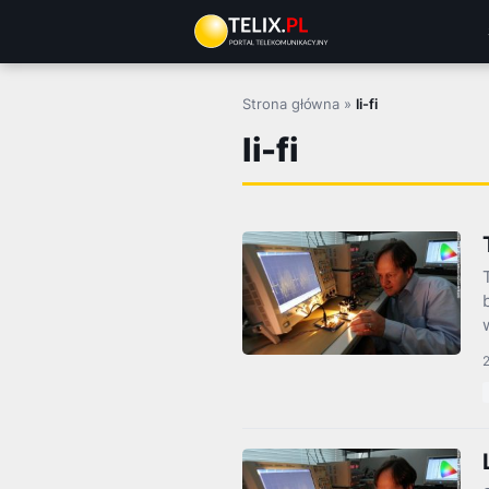
Przejdź
do
treści
Strona główna
»
li-fi
li-fi