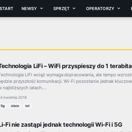
START
NEWSY
SPRZĘT
OPERATORZY
Technologia LiFi – WiFi przyspieszy do 1 terabi
Technologia LiFi wciąż wymaga dopracowania, ale tempo wzrostu
będzie przyszłość komunikacji. Wi-Fi pozostanie jednak kluczow
w najbliższych latach.…
24 kwietnia 2018
5g
cisco
iot
Li-Fi nie zastąpi jednak technologii Wi-Fi i 5G