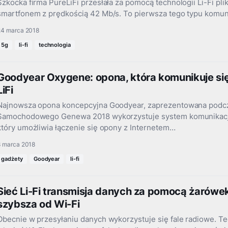
Szkocka firma PureLiFi przesłała za pomocą technologii Li-Fi pl
smartfonem z prędkością 42 Mb/s. To pierwsza tego typu komun
24 marca 2018
5g
li-fi
technologia
Goodyear Oxygene: opona, która komunikuje się 
LiFi
Najnowsza opona koncepcyjna Goodyear, zaprezentowana pod
Samochodowego Genewa 2018 wykorzystuje system komunikacji 
który umożliwia łączenie się opony z Internetem…
8 marca 2018
gadżety
Goodyear
li-fi
Sieć Li-Fi transmisja danych za pomocą żarówe
szybsza od Wi-Fi
Obecnie w przesyłaniu danych wykorzystuje się fale radiowe. Te