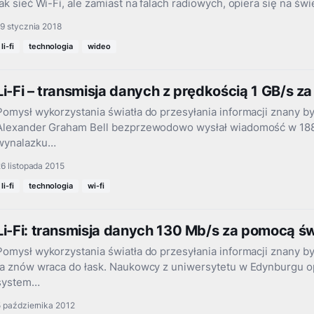
jak sieć Wi-Fi, ale zamiast na falach radiowych, opiera się na św
9 stycznia 2018
li-fi
technologia
wideo
Li-Fi – transmisja danych z prędkością 1 GB/s z
Pomysł wykorzystania światła do przesyłania informacji znany by
Alexander Graham Bell bezprzewodowo wysłał wiadomość w 188
wynalazku…
6 listopada 2015
li-fi
technologia
wi-fi
Li-Fi: transmisja danych 130 Mb/s za pomocą św
Pomysł wykorzystania światła do przesyłania informacji znany by
ta znów wraca do łask. Naukowcy z uniwersytetu w Edynburgu
system…
 października 2012