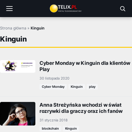
Przejdź
do
treści
Strona główna
»
Kinguin
Kinguin
Cyber Monday w Kinguin dla klientów
Play
30 listopada 2020
Cyber Monday
Kinguin
play
Anna Streżyńska wchodzi w świat
rozrywki dla graczy oraz ich fanów
31 stycznia 2018
blockchain
Kinguin