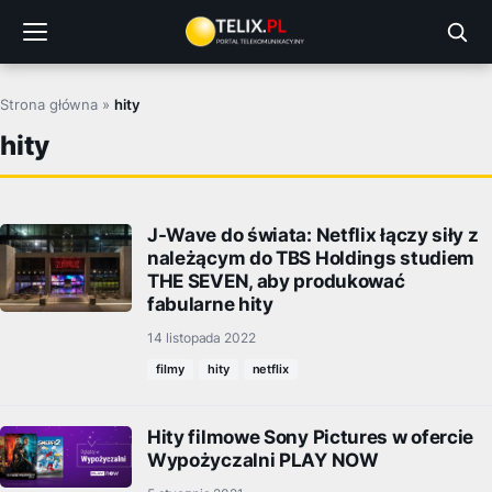
Przejdź
do
treści
Strona główna
»
hity
hity
J-Wave do świata: Netflix łączy siły z
należącym do TBS Holdings studiem
THE SEVEN, aby produkować
fabularne hity
14 listopada 2022
filmy
hity
netflix
Hity filmowe Sony Pictures w ofercie
Wypożyczalni PLAY NOW