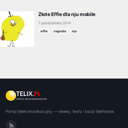
Złote Effie dla nju mobile
7 października 2014
effie
nagroda
nju
Portal telekomunikacyjny — newsy, testy i baza telefonów.