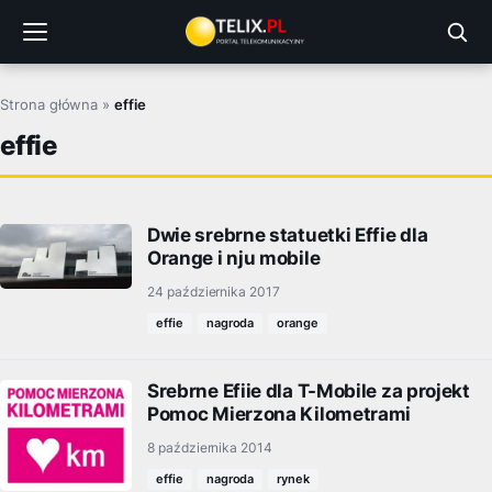
Przejdź
do
treści
Strona główna
»
effie
effie
Dwie srebrne statuetki Effie dla
Orange i nju mobile
24 października 2017
effie
nagroda
orange
Srebrne Efiie dla T-Mobile za projekt
Pomoc Mierzona Kilometrami
8 października 2014
effie
nagroda
rynek