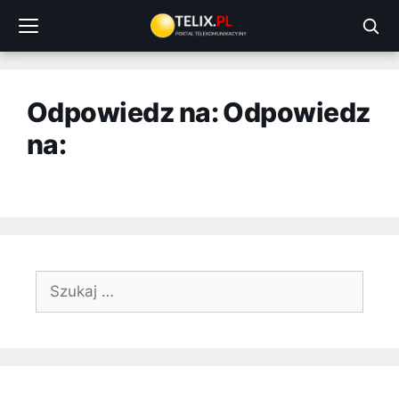
Przejdź
do
treści
Odpowiedz na: Odpowiedz
na:
Szukaj: