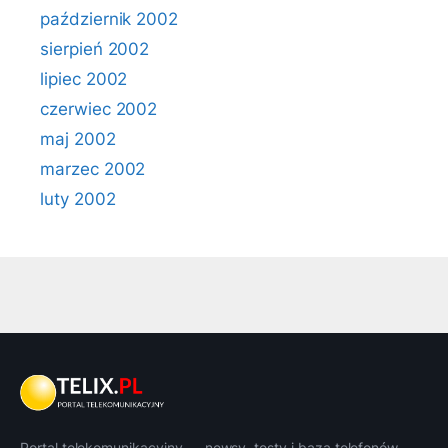
październik 2002
sierpień 2002
lipiec 2002
czerwiec 2002
maj 2002
marzec 2002
luty 2002
Portal telekomunikacyjny — newsy, testy i baza telefonów.