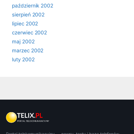
październik 2002
sierpień 2002
lipiec 2002
czerwiec 2002
maj 2002
marzec 2002
luty 2002
Portal telekomunikacyjny — newsy, testy i baza telefonów.