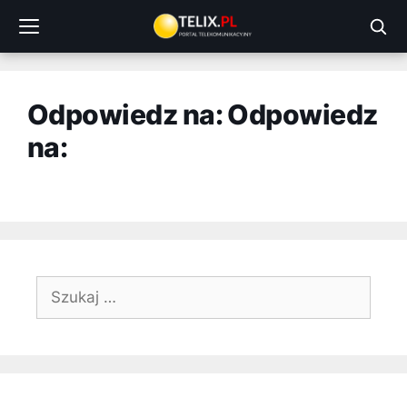
Przejdź
do
treści
Odpowiedz na: Odpowiedz
na:
Szukaj: