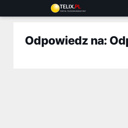
Przejdź
do
treści
Odpowiedz na: Od