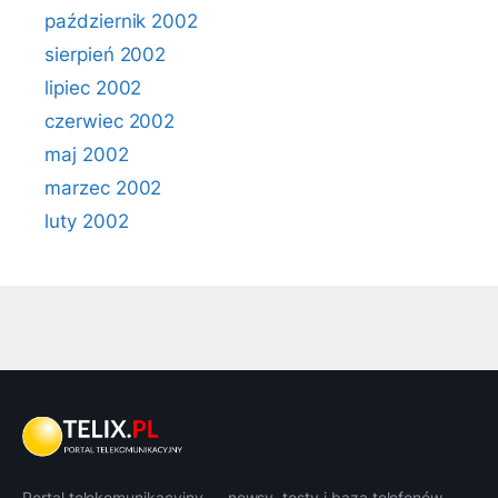
październik 2002
sierpień 2002
lipiec 2002
czerwiec 2002
maj 2002
marzec 2002
luty 2002
Portal telekomunikacyjny — newsy, testy i baza telefonów.