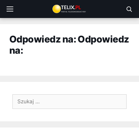
Przejdź
do
treści
Odpowiedz na: Odpowiedz
na:
Szukaj: