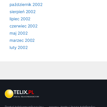
październik 2002
sierpień 2002
lipiec 2002
czerwiec 2002
maj 2002
marzec 2002
luty 2002
Portal telekomunikacyjny — newsy, testy i baza telefonów.