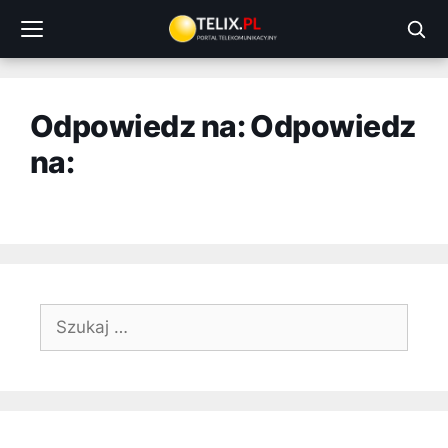
Przejdź
do
treści
Odpowiedz na: Odpowiedz
na:
Szukaj: