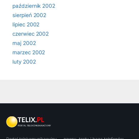
październik 2002
sierpień 2002
lipiec 2002
czerwiec 2002
maj 2002
marzec 2002
luty 2002
Portal telekomunikacyjny — newsy, testy i baza telefonów.