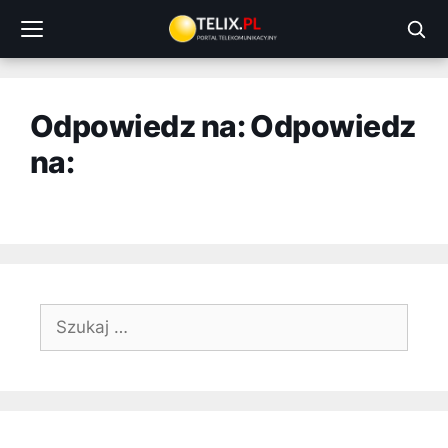
Przejdź
do
treści
Odpowiedz na: Odpowiedz
na:
Szukaj: