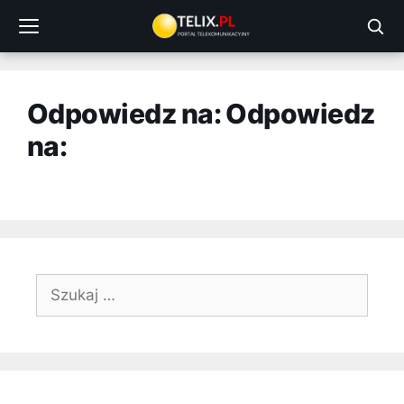
Przejdź
do
treści
Odpowiedz na: Odpowiedz
na:
Szukaj: