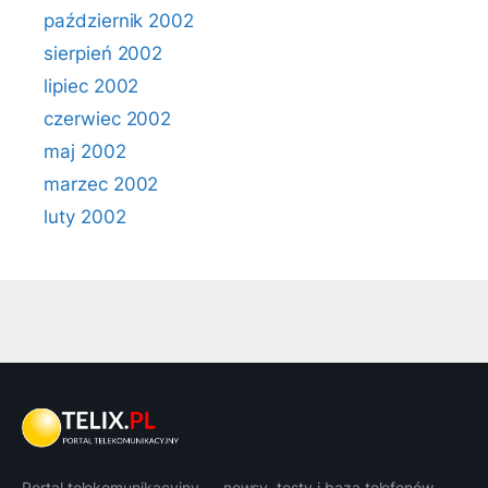
październik 2002
sierpień 2002
lipiec 2002
czerwiec 2002
maj 2002
marzec 2002
luty 2002
Portal telekomunikacyjny — newsy, testy i baza telefonów.