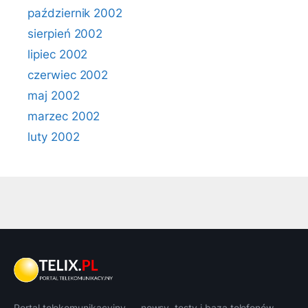
październik 2002
sierpień 2002
lipiec 2002
czerwiec 2002
maj 2002
marzec 2002
luty 2002
Portal telekomunikacyjny — newsy, testy i baza telefonów.