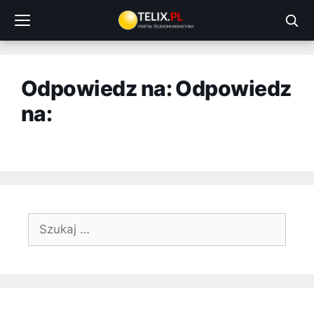
Przejdź
do
treści
Odpowiedz na: Odpowiedz
na:
Szukaj: