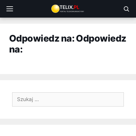
Przejdź
do
treści
Odpowiedz na: Odpowiedz
na:
Szukaj: