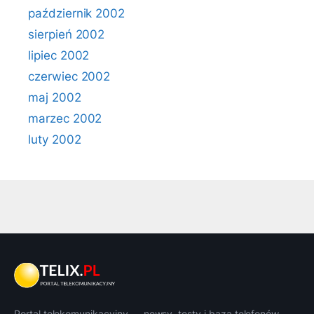
październik 2002
sierpień 2002
lipiec 2002
czerwiec 2002
maj 2002
marzec 2002
luty 2002
Portal telekomunikacyjny — newsy, testy i baza telefonów.