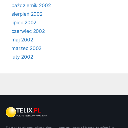
październik 2002
sierpień 2002
lipiec 2002
czerwiec 2002
maj 2002
marzec 2002
luty 2002
Portal telekomunikacyjny — newsy, testy i baza telefonów.