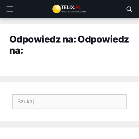
Przejdź
do
treści
Odpowiedz na: Odpowiedz
na:
Szukaj: