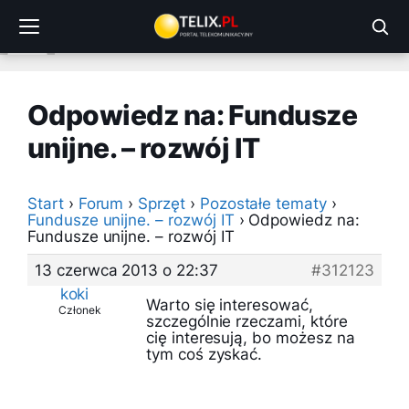
Przejdź
do
treści
Odpowiedz na: Fundusze
unijne. – rozwój IT
Start
›
Forum
›
Sprzęt
›
Pozostałe tematy
›
Fundusze unijne. – rozwój IT
›
Odpowiedz na:
Fundusze unijne. – rozwój IT
13 czerwca 2013 o 22:37
#312123
koki
Warto się interesować,
Członek
szczególnie rzeczami, które
cię interesują, bo możesz na
tym coś zyskać.