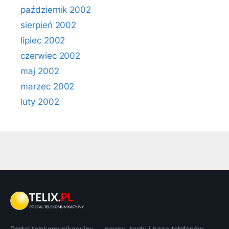
październik 2002
sierpień 2002
lipiec 2002
czerwiec 2002
maj 2002
marzec 2002
luty 2002
Portal telekomunikacyjny — newsy, testy i baza telefonów.