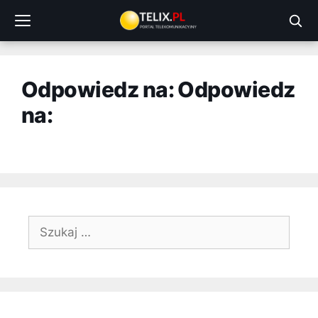
Przejdź
do
treści
Odpowiedz na: Odpowiedz
na:
Szukaj: