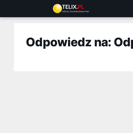
Przejdź
do
treści
Odpowiedz na: Od